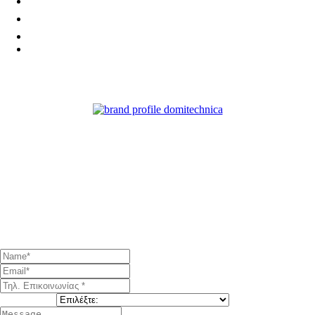
Φόρμα επικοινωνίας
Παρακαλώ συμπληρώστε τη φόρμα επικοινωνίας για άμεση
επικοινωνία, αφήστε μας επίσης ένα τηλέφωνο επικοινωνίας και
τις ώρες που θέλετε να σας καλέσουμε.
Υπηρεσία *