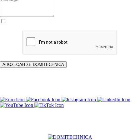
*Έχω διαβάσει και συμφωνώ με τους Όρους Χρήσης
ΑΠΟΣΤΟΛΗ ΣΕ DOMITECHNICA
Η διεύθυνση μας είναι:
Ηρακλέους 31, Καλλιθέα, Αθήνα 17671
Τηλέφωνα: +302155106805 +306973478844 +306906694443
Email: info@domitechnica.eu texnikesergasiesxatzis@gmail.com