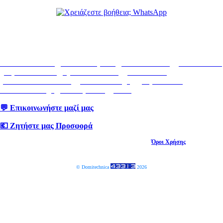
24/7 WhatsUp
domitechnica.eu
|
ανακαίνιση.com
|
anakainisi.one
|
ydravlika.one
|
υδραυλικοσ.net
|
hydravlikos.com
|
ydravlika.eu
|
ydravlikoservice.com
|
ydravlikos24.gr
|
χρώματα.com
|
domitechnica.gr
|
brand profile
|
portal
💬 Επικοινωνήστε μαζί μας
💶 Ζητήστε μας Προσφορά
© Domitechnica Όλα τα δικαιώματα είναι κατοχυρωμένα,
Όροι Χρήσης
25032026.GeFAi.25
© Domitechnica
2026